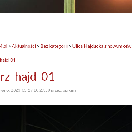
4.pl
>
Aktualności
>
Bez kategorii
>
Ulica Hajducka z nowym ośw
rz_hajd_01
wano:
2023-03-27 10:27:58
przez:
oprcms