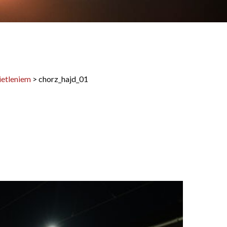
ietleniem
>
chorz_hajd_01