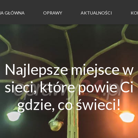
NA GŁÓWNA
OPRAWY
AKTUALNOŚCI
KO
Najlepsze miejsce w
sieci, które powie Ci
gdzie, co świeci!