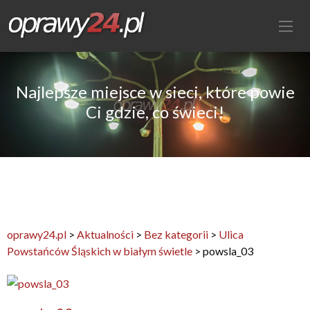
Najlepsze miejsce w sieci, które powie
Ci gdzie, co świeci!
oprawy24.pl
>
Aktualności
>
Bez kategorii
>
Ulica
Powstańców Śląskich w białym świetle
>
powsla_03