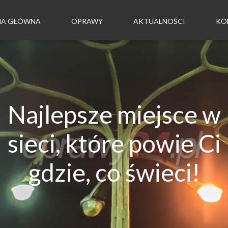
NA GŁÓWNA
OPRAWY
AKTUALNOŚCI
KO
Najlepsze miejsce w
sieci, które powie Ci
gdzie, co świeci!