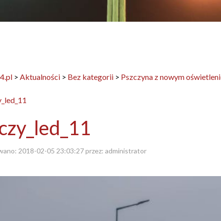
4.pl
>
Aktualności
>
Bez kategorii
>
Pszczyna z nowym oświetlen
czy_led_11
wano:
2018-02-05 23:03:27
przez:
administrator