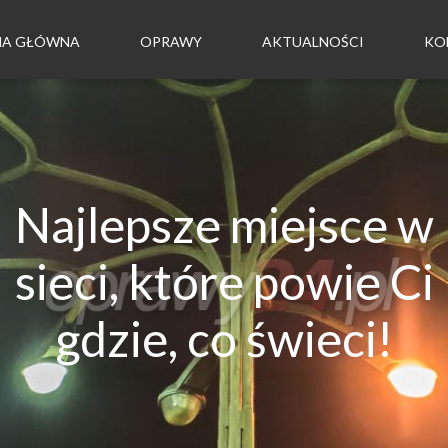
NA GŁÓWNA
OPRAWY
AKTUALNOŚCI
KO
Najlepsze miejsce w
sieci, które powie Ci
gdzie, co świeci!