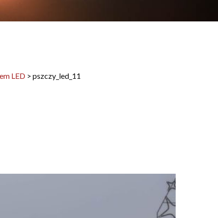
iem LED
>
pszczy_led_11