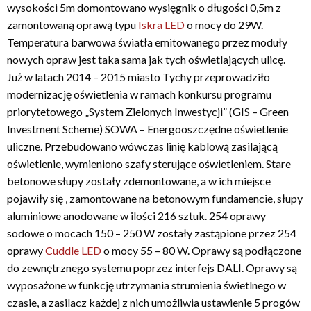
wysokości 5m domontowano wysięgnik o długości 0,5m z
zamontowaną oprawą typu
Iskra LED
o mocy do 29W.
Temperatura barwowa światła emitowanego przez moduły
nowych opraw jest taka sama jak tych oświetlających ulicę.
Już w latach 2014 – 2015 miasto Tychy przeprowadziło
modernizację oświetlenia w ramach konkursu programu
priorytetowego „System Zielonych Inwestycji” (GIS – Green
Investment Scheme) SOWA – Energooszczędne oświetlenie
uliczne. Przebudowano wówczas linię kablową zasilającą
oświetlenie, wymieniono szafy sterujące oświetleniem. Stare
betonowe słupy zostały zdemontowane, a w ich miejsce
pojawiły się , zamontowane na betonowym fundamencie, słupy
aluminiowe anodowane w ilości 216 sztuk. 254 oprawy
sodowe o mocach 150 – 250 W zostały zastąpione przez 254
oprawy
Cuddle LED
o mocy 55 – 80 W. Oprawy są podłączone
do zewnętrznego systemu poprzez interfejs DALI. Oprawy są
wyposażone w funkcję utrzymania strumienia świetlnego w
czasie, a zasilacz każdej z nich umożliwia ustawienie 5 progów