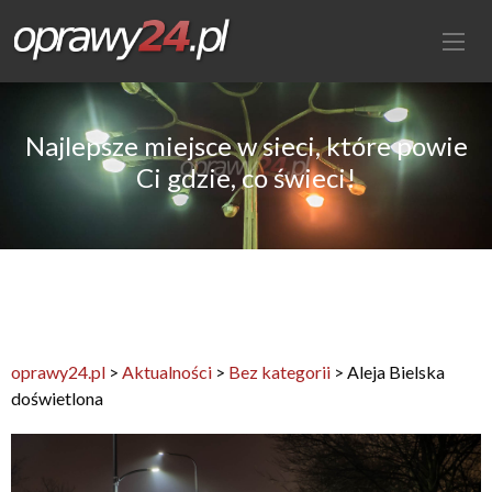
Najlepsze miejsce w sieci, które powie
Ci gdzie, co świeci!
oprawy24.pl
>
Aktualności
>
Bez kategorii
>
Aleja Bielska
doświetlona