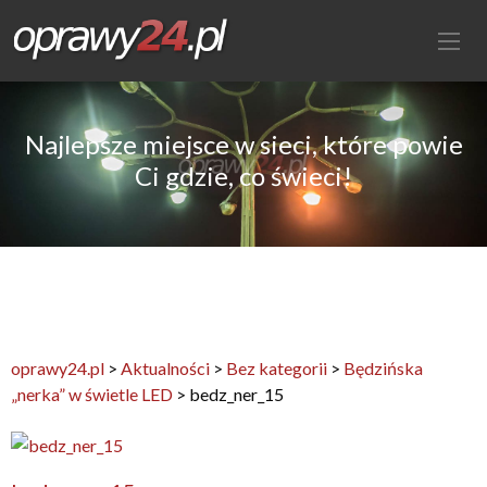
Najlepsze miejsce w sieci, które powie
Ci gdzie, co świeci!
oprawy24.pl
>
Aktualności
>
Bez kategorii
>
Będzińska
„nerka” w świetle LED
>
bedz_ner_15