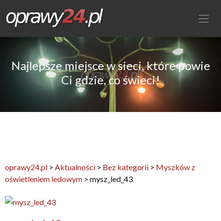
Najlepsze miejsce w sieci, które powie
Ci gdzie, co świeci!
oprawy24.pl
>
Aktualności
>
Bez kategorii
>
Myszków z
oświetleniem ledowym
>
mysz_led_43