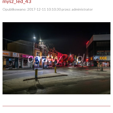
mysz_led_43
Opublikowano:
2017-12-11 10:10:30
przez:
administrator