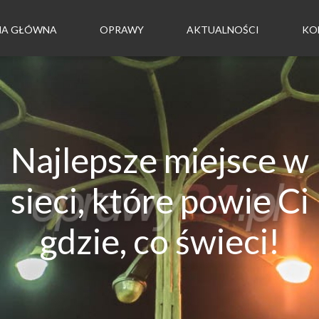
NA GŁÓWNA
OPRAWY
AKTUALNOŚCI
KO
Najlepsze miejsce w
sieci, które powie Ci
gdzie, co świeci!