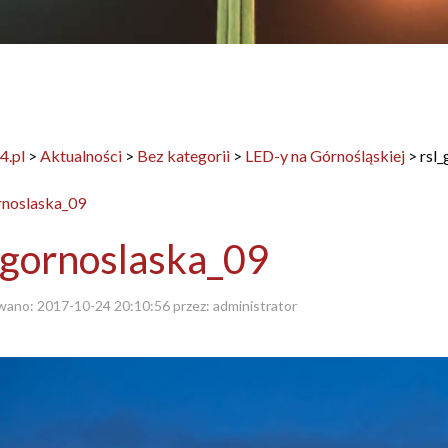
4.pl
>
Aktualności
>
Bez kategorii
>
LED-y na Górnośląskiej
>
rsl
_gornoslaska_09
wano:
2017-10-24 20:10:56
przez:
administrator