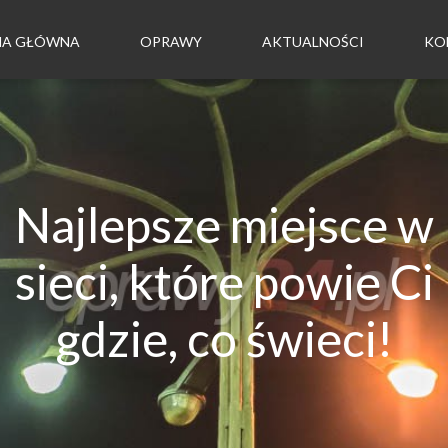
NA GŁÓWNA
OPRAWY
AKTUALNOŚCI
KO
Najlepsze miejsce w
sieci, które powie Ci
gdzie, co świeci!