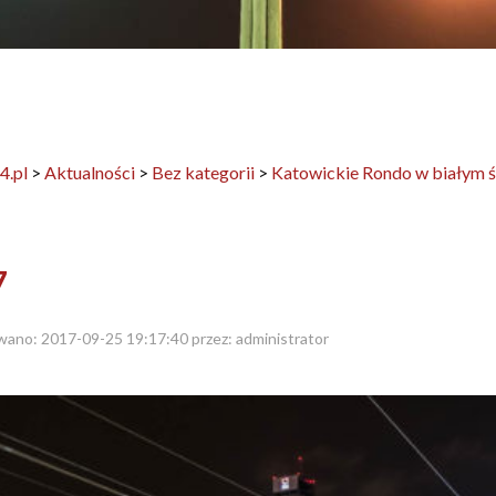
4.pl
>
Aktualności
>
Bez kategorii
>
Katowickie Rondo w białym ś
7
wano:
2017-09-25 19:17:40
przez:
administrator