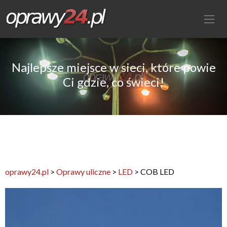
Najlepsze miejsce w sieci, które powie
Ci gdzie, co świeci!
oprawy24.pl
>
Oprawy uliczne
>
LED
>
COB LED