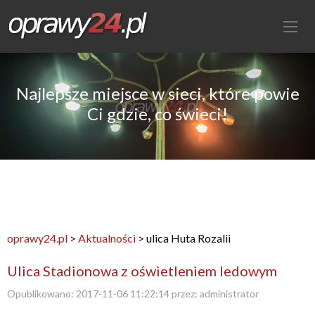
Najlepsze miejsce w sieci, które powie
Ci gdzie, co świeci!
oprawy24.pl
>
Aktualności
>
ulica Huta Rozalii
Ulica Stadionowa z oświetleniem ledowym
Opublikowano:
2017-11-06 11:22:14
przez:
administrator