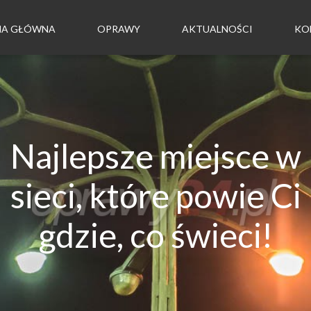
NA GŁÓWNA
OPRAWY
AKTUALNOŚCI
KO
Najlepsze miejsce w
sieci, które powie Ci
gdzie, co świeci!