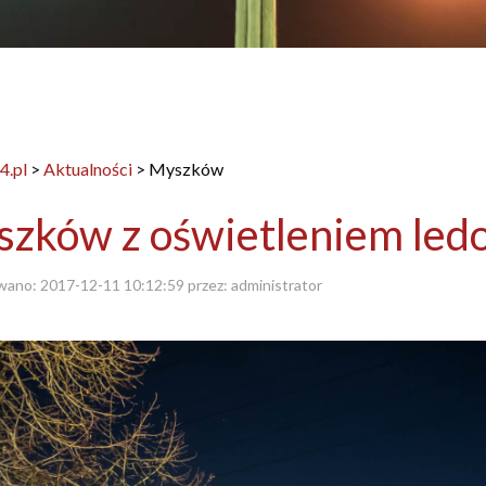
4.pl
>
Aktualności
>
Myszków
zków z oświetleniem le
wano:
2017-12-11 10:12:59
przez:
administrator