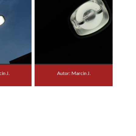
in J.
Autor: Marcin J.