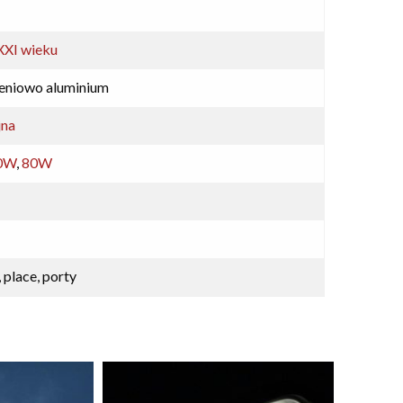
XXI wieku
ieniowo aluminium
jna
0W
,
80W
, place, porty