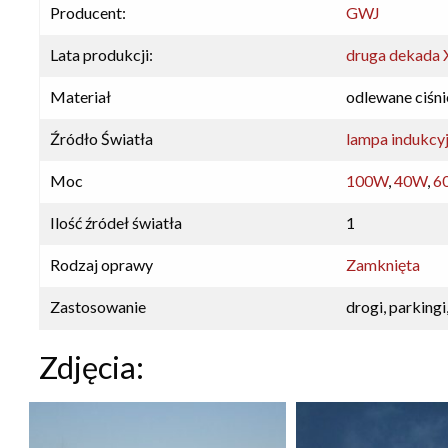
Producent:
GWJ
Lata produkcji:
druga dekada 
Materiał
odlewane ciśn
Źródło Światła
lampa indukcy
Moc
100W
,
40W
,
6
Ilość źródeł światła
1
Rodzaj oprawy
Zamknięta
Zastosowanie
drogi, parkingi
Zdjęcia: