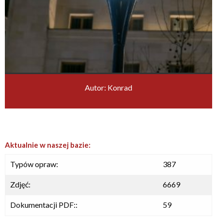
Autor: Konrad
Aktualnie w naszej bazie:
Typów opraw:
387
Zdjęć:
6669
Dokumentacji PDF::
59