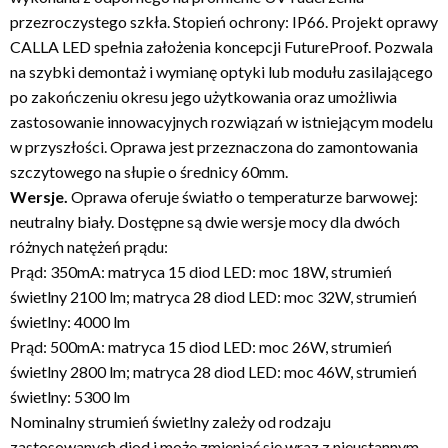
przezroczystego szkła. Stopień ochrony: IP66. Projekt oprawy
CALLA LED spełnia założenia koncepcji FutureProof. Pozwala
na szybki demontaż i wymianę optyki lub modułu zasilającego
po zakończeniu okresu jego użytkowania oraz umożliwia
zastosowanie innowacyjnych rozwiązań w istniejącym modelu
w przyszłości. Oprawa jest przeznaczona do zamontowania
szczytowego na słupie o średnicy 60mm.
Wersje.
Oprawa oferuje światło o temperaturze barwowej:
neutralny biały. Dostępne są dwie wersje mocy dla dwóch
różnych natężeń prądu:
Prąd: 350mA: matryca 15 diod LED: moc 18W, strumień
świetlny 2100 lm; matryca 28 diod LED: moc 32W, strumień
świetlny: 4000 lm
Prąd: 500mA: matryca 15 diod LED: moc 26W, strumień
świetlny 2800 lm; matryca 28 diod LED: moc 46W, strumień
świetlny: 5300 lm
Nominalny strumień świetlny zależy od rodzaju
zastosowanych diod i może zmieniać się wraz z nieustannym