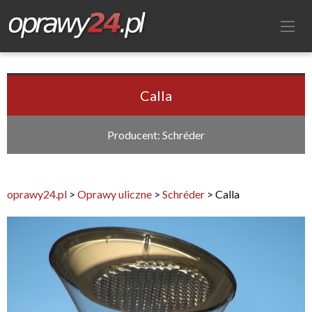
Calla
Producent: Schréder
oprawy24.pl
>
Oprawy uliczne
>
Schréder
>
Calla