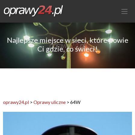
Najlepsze miejsce w sieci, które powie
Ci gdzie, co świeci!
oprawy24.pl
>
Oprawy uliczne
>
64W