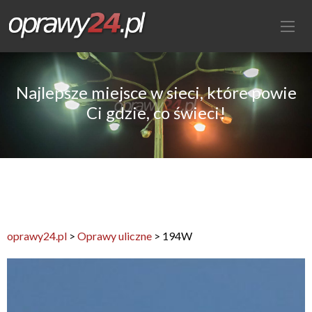
Najlepsze miejsce w sieci, które powie
Ci gdzie, co świeci!
oprawy24.pl
>
Oprawy uliczne
>
194W